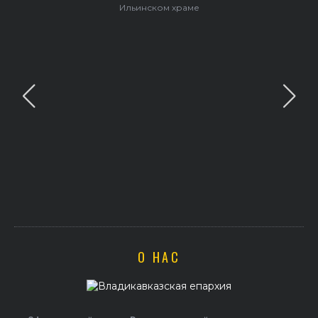
В праздник святого Серафима Саровского архиепископ
Герасим совершил Литургию в Покровском храме
О НАС