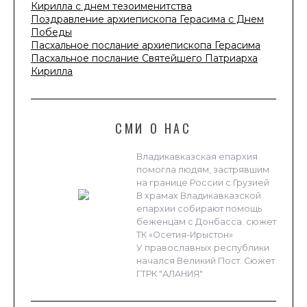
Кирилла с днем тезоименитства
Поздравление архиепископа Герасима с Днем
Победы
Пасхальное послание архиепископа Герасима
Пасхальное послание Святейшего Патриарха
Кирилла
СМИ О НАС
Владикавказская епархия
помогла людям, застрявшим
на границе России с Грузией
В храмах Владикавказской
епархии собирают помощь
беженцам с Донбасса. сюжет
ТК «Осетия-Ирыстон»
У православных республики
начался Великий Пост. Сюжет
ГТРК "АЛАНИЯ"