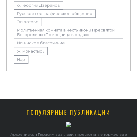
о. Георгий Дзеранов
Русское географическое общество
Эльхотово
Молитвенная комната в честь иконы Пресвятой
Богородицы «Помощница в родах»
Ильинское благочиние
ж. монастырь
Нар
ПОПУЛЯРНЫЕ ПУБЛИКАЦИИ
 в