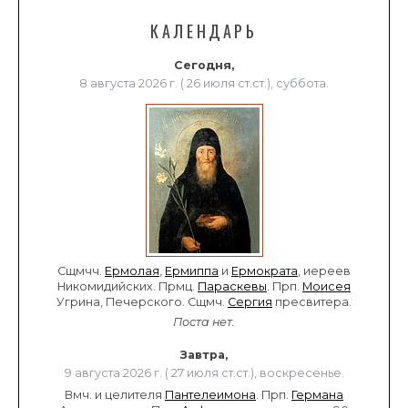
КАЛЕНДАРЬ
Сегодня,
8 августа 2026 г. ( 26 июля ст.ст.), суббота.
Сщмчч.
Ермолая
,
Ермиппа
и
Ермократа
, иереев
Никомидийских. Прмц.
Параскевы
. Прп.
Моисея
Угрина, Печерского. Сщмч.
Сергия
пресвитера.
Поста нет.
Завтра,
9 августа 2026 г. ( 27 июля ст.ст.), воскресенье.
Вмч. и целителя
Пантелеимона
. Прп.
Германа