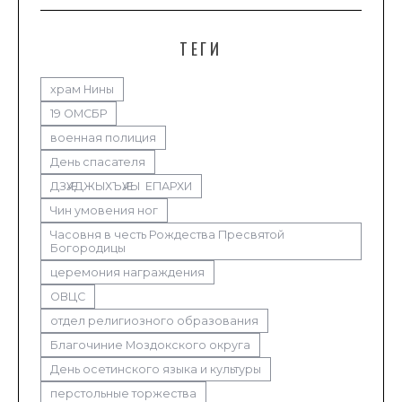
ТЕГИ
храм Нины
19 ОМСБР
военная полиция
День спасателя
ДЗӔУДЖЫХЪӔУЫ ЕПАРХИ
Чин умовения ног
Часовня в честь Рождества Пресвятой
Богородицы
церемония награждения
ОВЦС
отдел религиозного образования
Благочиние Моздокского округа
День осетинского языка и культуры
перстольные торжества