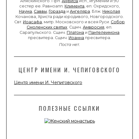
Аляскинского. Прп.
Анфисы
исп., игумении и 90
сестер ее. Равноапп.
Климента
, еп. Охридского,
Наума
,
Саввы
,
Горазда
и
Ангеляра
. Блж.
Николая
Кочанова, Христа ради юродивого, Новгородского.
Свт.
Иоасафа
, митр. Московского и всея Руси.
Собор
Смоленских святых
. Сщмч.
Амвросия
, еп.
Сарапульского. Сщмч.
Платона
и
Пантелеимона
пресвитера. Сщмч.
Иоанна
пресвитера.
Поста нет.
ЦЕНТР ИМЕНИ И. ЧЕПИГОВСКОГО
Центр имени И. Чепиговского
ПОЛЕЗНЫЕ ССЫЛКИ