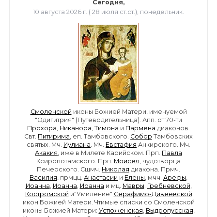
Сегодня,
10 августа 2026 г. ( 28 июля ст.ст.), понедельник.
Смоленской
иконы Божией Матери, именуемой
"Одигитрия" (Путеводительница). Апп. от 70-ти
Прохора
,
Никанора
,
Тимона
и
Пармена
диаконов.
Свт.
Питирима
, еп. Тамбовского.
Собор
Тамбовских
святых. Мч.
Иулиана
. Мч.
Евстафия
Анкирского. Мч.
Акакия
, иже в Милете Карийском. Прп.
Павла
Ксиропотамского. Прп.
Моисея
, чудотворца
Печерского. Сщмч.
Николая
диакона. Прмч.
Василия
, прмцц.
Анастасии
и
Елены
, мчч.
Арефы
,
Иоанна
,
Иоанна
,
Иоанна
и мц.
Мавры
.
Гребневской
,
Костромской
и"Умиление"
Серафимо-Дивеевской
икон Божией Матери. Чтимые списки со Смоленской
иконы Божией Матери:
Устюженская
,
Выдропусская
,