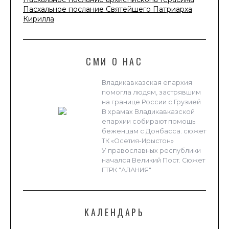
Пасхальное послание Святейшего Патриарха
Кирилла
СМИ О НАС
Владикавказская епархия
помогла людям, застрявшим
на границе России с Грузией
В храмах Владикавказской
епархии собирают помощь
беженцам с Донбасса. сюжет
ТК «Осетия-Ирыстон»
У православных республики
начался Великий Пост. Сюжет
ГТРК "АЛАНИЯ"
КАЛЕНДАРЬ