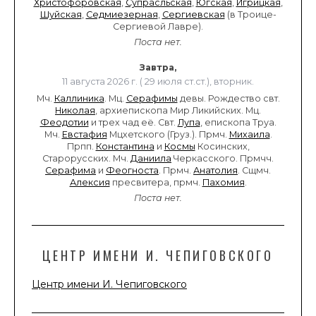
Христофоровская
,
Супрасльская
,
Югская
,
Игрицкая
,
Шуйская
,
Седмиезерная
,
Сергиевская
(в Троице-
Сергиевой Лавре).
Поста нет.
Завтра,
11 августа 2026 г. ( 29 июля ст.ст.), вторник.
Мч.
Каллиника
. Мц.
Серафимы
девы. Рождество свт.
Николая
, архиепископа Мир Ликийских. Мц.
Феодотии
и трех чад её. Свт.
Лупа
, епископа Труа.
Мч.
Евстафия
Мцхетского (Груз.). Прмч.
Михаила
.
Прпп.
Константина
и
Космы
Косинских,
Старорусских. Мч.
Даниила
Черкасского. Прмчч.
Серафима
и
Феогноста
. Прмч.
Анатолия
. Сщмч.
Алексия
пресвитера, прмч.
Пахомия
.
Поста нет.
ЦЕНТР ИМЕНИ И. ЧЕПИГОВСКОГО
Центр имени И. Чепиговского