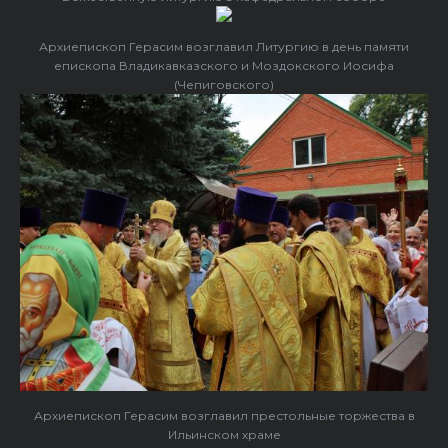
Архиепископ Герасим возглавил Литургию в день памяти
епископа Владикавказского и Моздокского Иосифа
(Чепиговского)
Архиепископ Герасим возглавил престольные торжества в
Ильинском храме