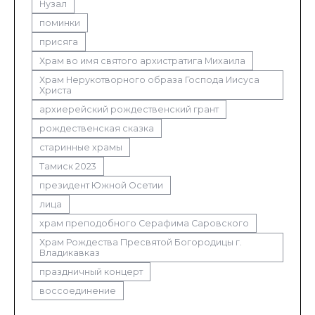
Нузал
поминки
присяга
Храм во имя святого архистратига Михаила
Храм Нерукотворного образа Господа Иисуса
Христа
архиерейский рождественский грант
рождественская сказка
старинные храмы
Тамиск 2023
президент Южной Осетии
лица
храм преподобного Серафима Саровского
Храм Рождества Пресвятой Богородицы г.
Владикавказ
праздничный концерт
воссоединение