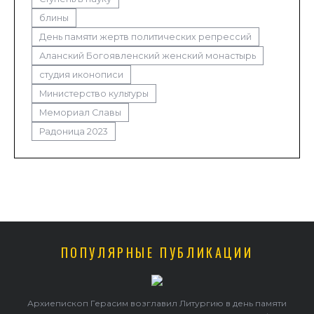
блины
День памяти жертв политических репрессий
Аланский Богоявленский женский монастырь
студия иконописи
Министерство культуры
Мемориал Славы
Радоница 2023
ПОПУЛЯРНЫЕ ПУБЛИКАЦИИ
Архиепископ Герасим возглавил Литургию в день памяти