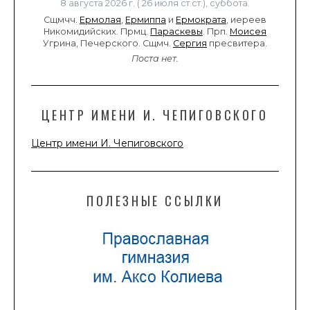
8 августа 2026 г. ( 26 июля ст.ст.), суббота.
Сщмчч.
Ермолая
,
Ермиппа
и
Ермократа
, иереев
Никомидийских. Прмц.
Параскевы
. Прп.
Моисея
Угрина, Печерского. Сщмч.
Сергия
пресвитера.
Поста нет.
ЦЕНТР ИМЕНИ И. ЧЕПИГОВСКОГО
Центр имени И. Чепиговского
ПОЛЕЗНЫЕ ССЫЛКИ