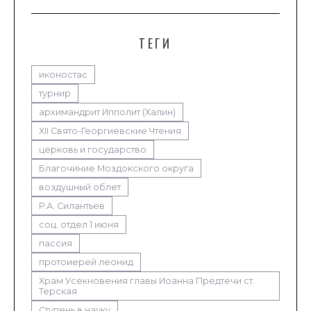
ТЕГИ
иконостас
турнир
архимандрит Ипполит (Халин)
XII Свято-Георгиевские Чтения
церковь и государство
Благочиние Моздокского округа
воздушный облет
Р.А. Силантьев
соц. отдел 1 июня
пассия
протоиерей леонид
Храм Усекновения главы Иоанна Предтечи ст.
Терская
Ступень в науку