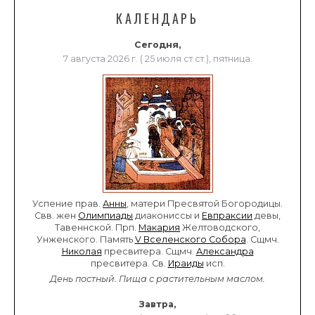
КАЛЕНДАРЬ
Сегодня,
7 августа 2026 г. ( 25 июля ст.ст.), пятница.
Успение прав.
Анны
, матери Пресвятой Богородицы.
Свв. жен
Олимпиады
диакониссы и
Евпраксии
девы,
Тавеннской. Прп.
Макария
Желтоводского,
Унженского. Память
V Вселенского Собора
. Сщмч.
Николая
пресвитера. Сщмч.
Александра
пресвитера. Св.
Ираиды
исп.
День постный.
Пища с растительным маслом.
Завтра,