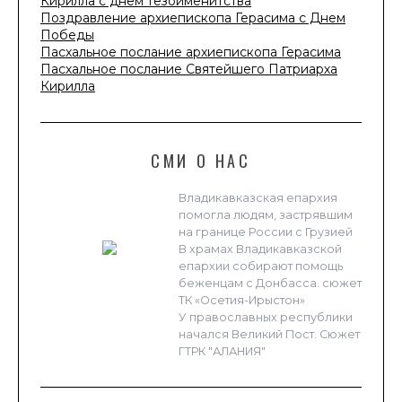
Кирилла с днем тезоименитства
Поздравление архиепископа Герасима с Днем
Победы
Пасхальное послание архиепископа Герасима
Пасхальное послание Святейшего Патриарха
Кирилла
СМИ О НАС
Владикавказская епархия
помогла людям, застрявшим
на границе России с Грузией
В храмах Владикавказской
епархии собирают помощь
беженцам с Донбасса. сюжет
ТК «Осетия-Ирыстон»
У православных республики
начался Великий Пост. Сюжет
ГТРК "АЛАНИЯ"