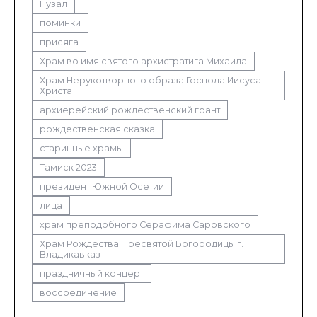
Нузал
поминки
присяга
Храм во имя святого архистратига Михаила
Храм Нерукотворного образа Господа Иисуса
Христа
архиерейский рождественский грант
рождественская сказка
старинные храмы
Тамиск 2023
президент Южной Осетии
лица
храм преподобного Серафима Саровского
Храм Рождества Пресвятой Богородицы г.
Владикавказ
праздничный концерт
воссоединение