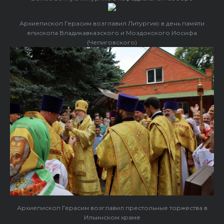
Архиепископ Герасим возглавил Литургию в день памяти
епископа Владикавказского и Моздокского Иосифа
(Чепиговского)
Архиепископ Герасим возглавил престольные торжества в
Ильинском храме