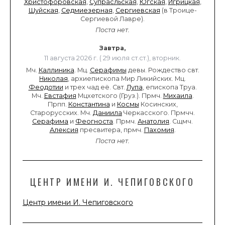
Христофоровская
,
Супрасльская
,
Югская
,
Игрицкая
,
Шуйская
,
Седмиезерная
,
Сергиевская
(в Троице-
Сергиевой Лавре).
Поста нет.
Завтра,
11 августа 2026 г. ( 29 июля ст.ст.), вторник.
Мч.
Каллиника
. Мц.
Серафимы
девы. Рождество свт.
Николая
, архиепископа Мир Ликийских. Мц.
Феодотии
и трех чад её. Свт.
Лупа
, епископа Труа.
Мч.
Евстафия
Мцхетского (Груз.). Прмч.
Михаила
.
Прпп.
Константина
и
Космы
Косинских,
Старорусских. Мч.
Даниила
Черкасского. Прмчч.
Серафима
и
Феогноста
. Прмч.
Анатолия
. Сщмч.
Алексия
пресвитера, прмч.
Пахомия
.
Поста нет.
ЦЕНТР ИМЕНИ И. ЧЕПИГОВСКОГО
Центр имени И. Чепиговского