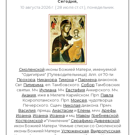
Сегодня,
10 августа 2026 г. ( 28 июля ст.ст.), понедельник.
Смоленской
иконы Божией Матери, именуемой
"Одигитрия" (Путеводительница). Апп. от 70-ти
Прохора
,
Никанора
,
Тимона
и
Пармена
диаконов.
Свт.
Питирима
, еп. Тамбовского.
Собор
Тамбовских
святых. Мч.
Иулиана
. Мч.
Евстафия
Анкирского. Мч.
Акакия
, иже в Милете Карийском. Прп.
Павла
Ксиропотамского. Прп.
Моисея
, чудотворца
Печерского. Сщмч.
Николая
диакона. Прмч.
Василия
, прмцц.
Анастасии
и
Елены
, мчч.
Арефы
,
Иоанна
,
Иоанна
,
Иоанна
и мц.
Мавры
.
Гребневской
,
Костромской
и"Умиление"
Серафимо-Дивеевской
икон Божией Матери. Чтимые списки со Смоленской
иконы Божией Матери:
Устюженская
,
Выдропусская
,