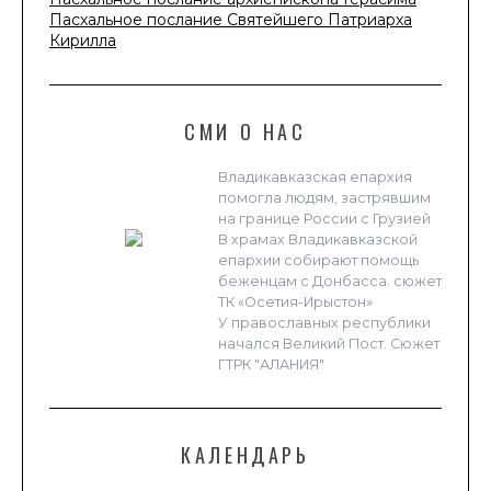
Пасхальное послание Святейшего Патриарха
Кирилла
СМИ О НАС
Владикавказская епархия
помогла людям, застрявшим
на границе России с Грузией
В храмах Владикавказской
епархии собирают помощь
беженцам с Донбасса. сюжет
ТК «Осетия-Ирыстон»
У православных республики
начался Великий Пост. Сюжет
ГТРК "АЛАНИЯ"
КАЛЕНДАРЬ