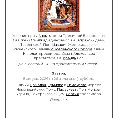
Успение прав.
Анны
, матери Пресвятой Богородицы.
Свв. жен
Олимпиады
диакониссы и
Евпраксии
девы,
Тавеннской. Прп.
Макария
Желтоводского,
Унженского. Память
V Вселенского Собора
. Сщмч.
Николая
пресвитера. Сщмч.
Александра
пресвитера. Св.
Ираиды
исп.
День постный.
Пища с растительным маслом.
Завтра,
8 августа 2026 г. ( 26 июля ст.ст.), суббота.
Сщмчч.
Ермолая
,
Ермиппа
и
Ермократа
, иереев
Никомидийских. Прмц.
Параскевы
. Прп.
Моисея
Угрина, Печерского. Сщмч.
Сергия
пресвитера.
Поста нет.