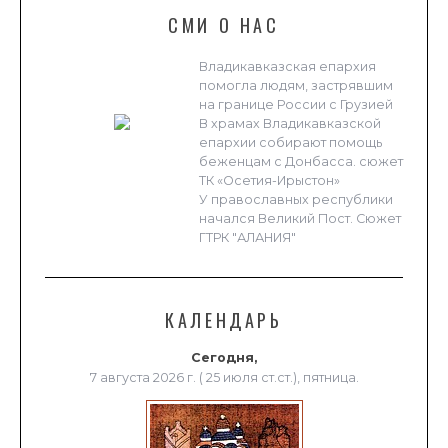
СМИ О НАС
Владикавказская епархия
помогла людям, застрявшим
на границе России с Грузией
В храмах Владикавказской
епархии собирают помощь
беженцам с Донбасса. сюжет
ТК «Осетия-Ирыстон»
У православных республики
начался Великий Пост. Сюжет
ГТРК "АЛАНИЯ"
КАЛЕНДАРЬ
Сегодня,
7 августа 2026 г. ( 25 июля ст.ст.), пятница.