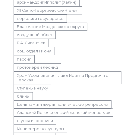
архимандрит Ипполит (Халин)
XII Свято-Георгиевские Чтения
церковь и государство
Благочиние Моздокского округа
воздушный облет
Р.А. Силантьев
соц. отдел 1 июня
пассия
протоиерей леонид
Храм Усекновения главы Иоанна Предтечи ст.
Терская
Ступень в науку
блины
День памяти жертв политических репрессий
Аланский Богоявленский женский монастырь
студия иконописи
Министерство культуры