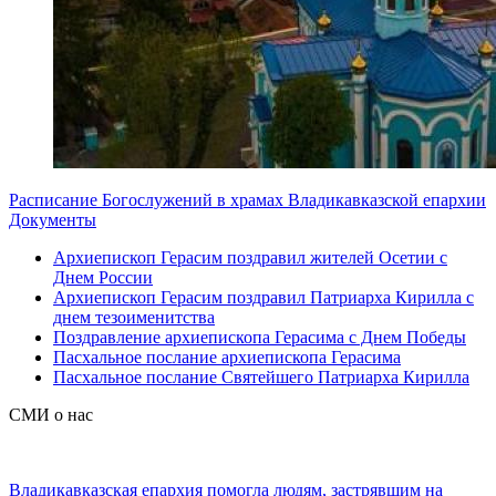
Расписание Богослужений в храмах Владикавказской епархии
Документы
Архиепископ Герасим поздравил жителей Осетии с
Днем России
Архиепископ Герасим поздравил Патриарха Кирилла с
днем тезоименитства
Поздравление архиепископа Герасима с Днем Победы
Пасхальное послание архиепископа Герасима
Пасхальное послание Святейшего Патриарха Кирилла
СМИ о нас
Владикавказская епархия помогла людям, застрявшим на