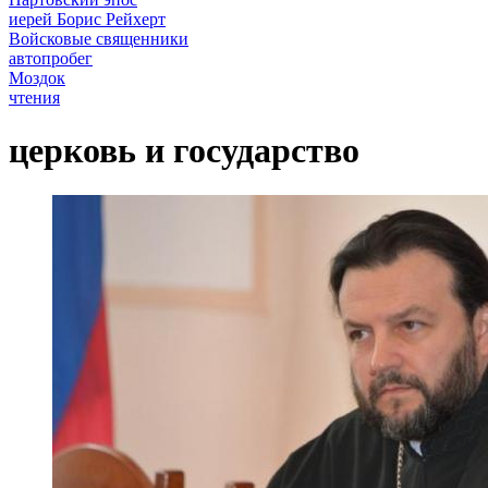
иерей Борис Рейхерт
Войсковые священники
автопробег
Моздок
чтения
церковь и государство