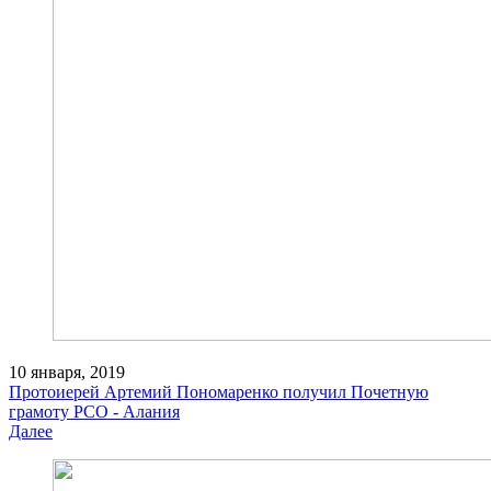
10 января, 2019
Протоиерей Артемий Пономаренко получил Почетную
грамоту РСО - Алания
Далее