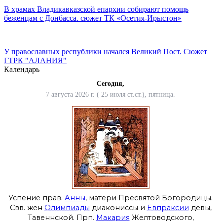
В храмах Владикавказской епархии собирают помощь
беженцам с Донбасса. сюжет ТК «Осетия-Ирыстон»
У православных республики начался Великий Пост. Сюжет
ГТРК "АЛАНИЯ"
Календарь
Сегодня,
7 августа 2026 г. ( 25 июля ст.ст.), пятница.
Успение прав.
Анны
, матери Пресвятой Богородицы.
Свв. жен
Олимпиады
диакониссы и
Евпраксии
девы,
Тавеннской. Прп.
Макария
Желтоводского,