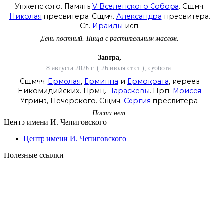
Унженского. Память
V Вселенского Собора
. Сщмч.
Николая
пресвитера. Сщмч.
Александра
пресвитера.
Св.
Ираиды
исп.
День постный.
Пища с растительным маслом.
Завтра,
8 августа 2026 г. ( 26 июля ст.ст.), суббота.
Сщмчч.
Ермолая
,
Ермиппа
и
Ермократа
, иереев
Никомидийских. Прмц.
Параскевы
. Прп.
Моисея
Угрина, Печерского. Сщмч.
Сергия
пресвитера.
Поста нет.
Центр имени И. Чепиговского
Центр имени И. Чепиговского
Полезные ссылки