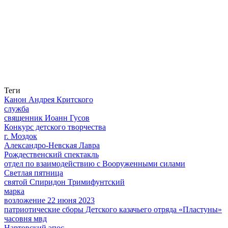
Теги
Канон Андрея Критского
служба
священник Иоанн Гусов
Конкурс детского творчества
г. Моздок
Александро-Невская Лавра
Рождественский спектакль
отдел по взаимодействию с Вооруженными силами
Светлая пятница
святой Спиридон Тримифунтский
марка
возложение 22 июня 2023
патриотические сборы Детского казачьего отряда «Пластуны»
часовня мвд
Нартовский эпос