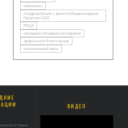
катехизис
поздравление с днем победы владыка
Герасим 2023
РПЦЗ
праздник Хетаджы Уастырджи
Ардонское благочиние
колокольный звон
ДНИЕ
КАЦИИ
ВИДЕО
афима Саровского архиепископ Герасим совершил Литургию в Покр
храме
асим возглавил