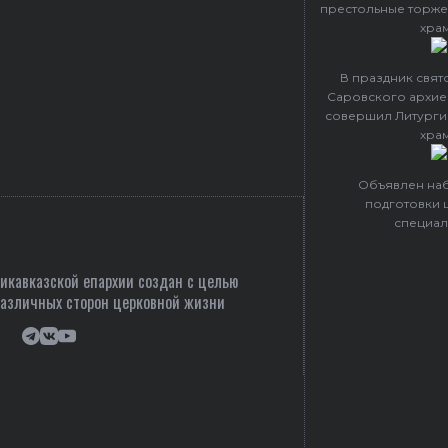
престольные торже
хра
В праздник свя
Саровского архие
совершил Литурги
хра
Объявлен наб
подготовки 
специал
кавказской епархии создан c целью
различных сторон церковной жизни