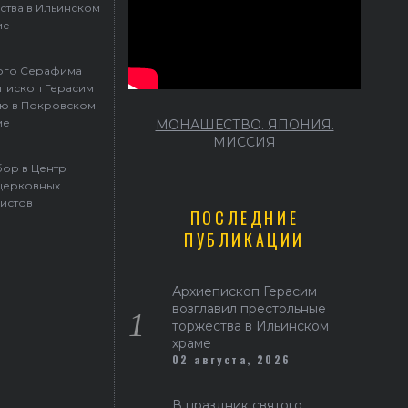
ства в Ильинском
ме
того Серафима
пископ Герасим
ю в Покровском
ме
МОНАШЕСТВО. ЯПОНИЯ.
МИССИЯ
ор в Центр
церковных
истов
ПОСЛЕДНИЕ
ПУБЛИКАЦИИ
Архиепископ Герасим
возглавил престольные
торжества в Ильинском
храме
02 августа, 2026
В праздник святого