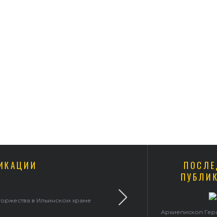
ИКАЦИИ
ПОСЛЕ
ПУБЛИ
торжества в Ильинском храме
В праздник святого Сер
Архиепископ Гер