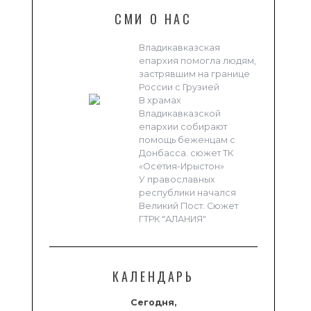
СМИ О НАС
Владикавказская
епархия помогла людям,
застрявшим на границе
России с Грузией
В храмах
Владикавказской
епархии собирают
помощь беженцам с
Донбасса. сюжет ТК
«Осетия-Ирыстон»
У православных
республики начался
Великий Пост. Сюжет
ГТРК "АЛАНИЯ"
КАЛЕНДАРЬ
Сегодня,