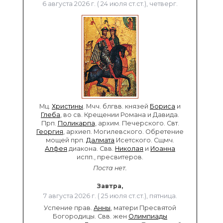
6 августа 2026 г. ( 24 июля ст.ст.), четверг.
Мц.
Христины
. Мчч. блгвв. князей
Бориса
и
Глеба
, во св. Крещении Романа и Давида.
Прп.
Поликарпа
, архим. Печерского. Свт.
Георгия
, архиеп. Могилевского. Обретение
мощей прп.
Далмата
Исетского. Сщмч.
Алфея
диакона. Свв.
Николая
и
Иоанна
испп., пресвитеров.
Поста нет.
Завтра,
7 августа 2026 г. ( 25 июля ст.ст.), пятница.
Успение прав.
Анны
, матери Пресвятой
Богородицы. Свв. жен
Олимпиады