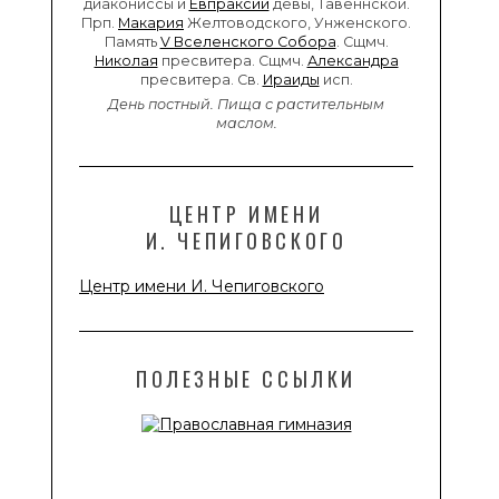
диакониссы и
Евпраксии
девы, Тавеннской.
Прп.
Макария
Желтоводского, Унженского.
Память
V Вселенского Собора
. Сщмч.
Николая
пресвитера. Сщмч.
Александра
пресвитера. Св.
Ираиды
исп.
День постный.
Пища с растительным
маслом.
ЦЕНТР ИМЕНИ
И. ЧЕПИГОВСКОГО
Центр имени И. Чепиговского
ПОЛЕЗНЫЕ ССЫЛКИ