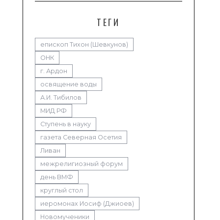
ТЕГИ
епископ Тихон (Шевкунов)
ОНК
г. Ардон
освящение воды
А.И. Тибилов
МИД РФ
Ступень в науку
газета Северная Осетия
Ливан
межрелигиозный форум
день ВМФ
круглый стол
иеромонах Иосиф (Джиоев)
Новомученики