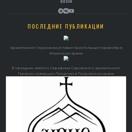
жизни
ПОСЛЕДНИЕ ПУБЛИКАЦИИ
Архиепископ Герасим возглавил престольные торжества в
Ильинском храме
В праздник святого Серафима Саровского архиепископ
Герасим совершил Литургию в Покровском храме