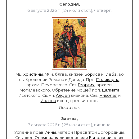
Сегодня,
6 августа 2026 г. ( 24 июля ст.ст.), четверг.
Мц.
Христины
. Мчч. блгвв. князей
Бориса
и
Глеба
, во
св. Крещении Романа и Давида. Прп.
Поликарпа
,
архим. Печерского. Свт.
Георгия
, архиеп.
Могилевского. Обретение мощей прп.
Далмата
Исетского. Сщмч.
Алфея
диакона. Свв.
Николая
и
Иоанна
испп., пресвитеров.
Поста нет.
Завтра,
7 августа 2026 г. ( 25 июля ст.ст.), пятница.
Успение прав.
Анны
, матери Пресвятой Богородицы.
Свв. жен
Олимпиады
диакониссы и
Евпраксии
девы,