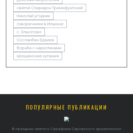
святой Спиридон Тримифунтский
Николай угодник
скворечники в Ильинке
с. Эльхотово
Сосланбек Едзиев
борьба с наркотиками
крещенские купания
ПОПУЛЯРНЫЕ ПУБЛИКАЦИИ
оп