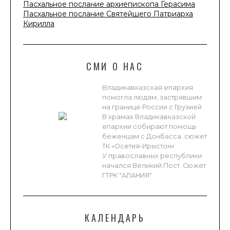
Пасхальное послание архиепископа Герасима
Пасхальное послание Святейшего Патриарха
Кирилла
СМИ О НАС
Владикавказская епархия
помогла людям, застрявшим
на границе России с Грузией
В храмах Владикавказской
епархии собирают помощь
беженцам с Донбасса. сюжет
ТК «Осетия-Ирыстон»
У православных республики
начался Великий Пост. Сюжет
ГТРК "АЛАНИЯ"
КАЛЕНДАРЬ