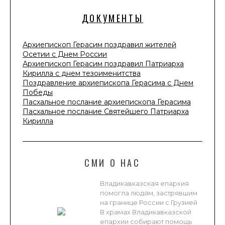
ДОКУМЕНТЫ
Архиепископ Герасим поздравил жителей
Осетии с Днем России
Архиепископ Герасим поздравил Патриарха
Кирилла с днем тезоименитства
Поздравление архиепископа Герасима с Днем
Победы
Пасхальное послание архиепископа Герасима
Пасхальное послание Святейшего Патриарха
Кирилла
СМИ О НАС
Владикавказская епархия
помогла людям, застрявшим
на границе России с Грузией
В храмах Владикавказской
епархии собирают помощь