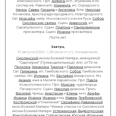
Аляскинского. Прп.
Анфисы
исп., игумении и 90
сестер ее. Равноапп.
Климента
, еп. Охридского,
Наума
,
Саввы
,
Горазда
и
Ангеляра
. Блж.
Николая
Кочанова, Христа ради юродивого, Новгородского.
Свт.
Иоасафа
, митр. Московского и всея Руси.
Собор
Смоленских святых
. Сщмч.
Амвросия
, еп.
Сарапульского. Сщмч.
Платона
и
Пантелеимона
пресвитера. Сщмч.
Иоанна
пресвитера.
Поста нет.
Завтра,
10 августа 2026 г. ( 28 июля ст.ст.), понедельник.
Смоленской
иконы Божией Матери, именуемой
"Одигитрия" (Путеводительница). Апп. от 70-ти
Прохора
,
Никанора
,
Тимона
и
Пармена
диаконов.
Свт.
Питирима
, еп. Тамбовского.
Собор
Тамбовских
святых. Мч.
Иулиана
. Мч.
Евстафия
Анкирского. Мч.
Акакия
, иже в Милете Карийском. Прп.
Павла
Ксиропотамского. Прп.
Моисея
, чудотворца
Печерского. Сщмч.
Николая
диакона. Прмч.
Василия
, прмцц.
Анастасии
и
Елены
, мчч.
Арефы
,
Иоанна
,
Иоанна
,
Иоанна
и мц.
Мавры
.
Гребневской
,
Костромской
и"Умиление"
Серафимо-Дивеевской
икон Божией Матери. Чтимые списки со Смоленской
иконы Божией Матери:
Устюженская
,
Выдропусская
,
Христофоровская
,
Супрасльская
,
Югская
,
Игрицкая
,