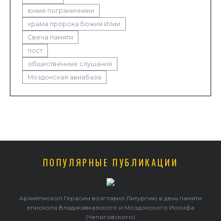
юные пограничники
храма пророка Божия Илии
Свеча памяти
пост
общественные слушания
Моздокская авиабаза
ПОПУЛЯРНЫЕ ПУБЛИКАЦИИ
Архиепископ Герасим возглавил Литургию в день памяти
епископа Владикавказского и Моздокского Иосифа
(Чепиговского)