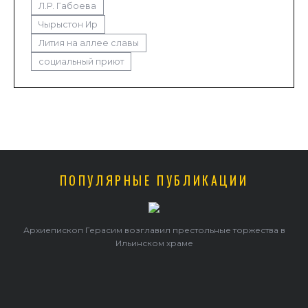
Л.Р. Габоева
Чырыстон Ир
Лития на аллее славы
социальный приют
ПОПУЛЯРНЫЕ ПУБЛИКАЦИИ
е торжества в