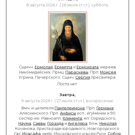
8 августа 2026 г. ( 26 июля ст.ст.), суббота.
Сщмчч.
Ермолая
,
Ермиппа
и
Ермократа
, иереев
Никомидийских. Прмц.
Параскевы
. Прп.
Моисея
Угрина, Печерского. Сщмч.
Сергия
пресвитера.
Поста нет.
Завтра,
9 августа 2026 г. ( 27 июля ст.ст.), воскресенье.
Вмч. и целителя
Пантелеимона
. Прп.
Германа
Аляскинского. Прп.
Анфисы
исп., игумении и 90
сестер ее. Равноапп.
Климента
, еп. Охридского,
Наума
,
Саввы
,
Горазда
и
Ангеляра
. Блж.
Николая
Кочанова, Христа ради юродивого, Новгородского.
Свт.
Иоасафа
, митр. Московского и всея Руси.
Собор