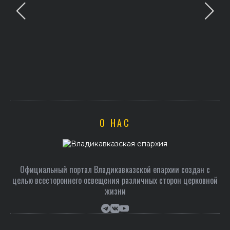
В праздник святого Серафима Саровского архие
Герасим совершил Литургию в Покровском хр
О НАС
Официальный портал Владикавказской епархии создан c
целью всестороннего освещения различных сторон церковной
жизни