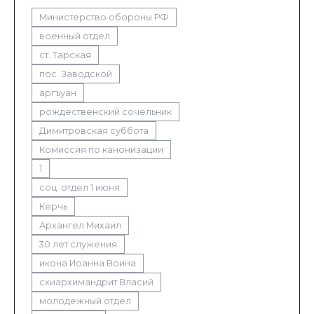
Министерство обороны РФ
военный отдел
ст. Тарская
пос. Заводской
аргъуан
рождественский сочельник
Димитровская суббота
Комиссия по канонизации
1
соц. отдел 1 июня
Керчь
Архангел Михаил
30 лет служения
икона Иоанна Воина
схиархимандрит Власий
молодежный отдел